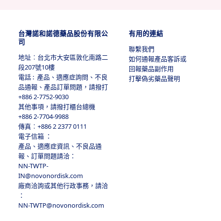
台灣諾和諾德藥品股份有限公
有用的連結
司
套用的作業
檢視應用程式的狀態
聯繫我們
「 檢視設定檔」 ,
地址︰台北市大安區敦化南路二
如何通報產品客訴或
段207號10­樓
已套用的作業」。
回報藥品副作用
電話 : 產品、適應症詢問、不良
打擊偽劣藥品聲明
品通報、產品訂單問題，請撥打
+886 2-7752-9030
其他事項，請撥打櫃台總機
+886 2-7704-9988
傳真︰+886 2 2377 0111
電子信箱 ：
產品、適應症資訊、不良品通
報、訂單問題請洽：
NN-TWTP-
IN@novonordisk.com
廠商洽詢或其他行政事務，請洽
：
NN-TWTP@novonordisk.com