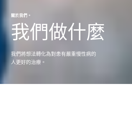
關於我們。
我們做什麼
關
於
我
們。
我們將想法轉化為對患有嚴重慢性病的
人更好的治療。
瑪
麗
·
達
瑪麗·達廷和佩尼爾·托馬森,丹麥諾和諾德。
廷
和
我們做什麼
佩
尼
探索、開發和傳遞
爾
·
近100年來，我們一直在將患有嚴重慢性病患者尚